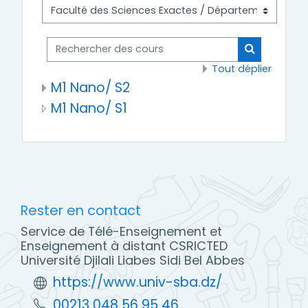
Rechercher des cours
Rechercher
Tout déplier
M1 Nano/ S2
M1 Nano/ S1
Rester en contact
Service de Télé-Enseignement et
Enseignement à distant CSRICTED
Université Djilali Liabes Sidi Bel Abbes
https://www.univ-sba.dz/
00213 048 56 95 46