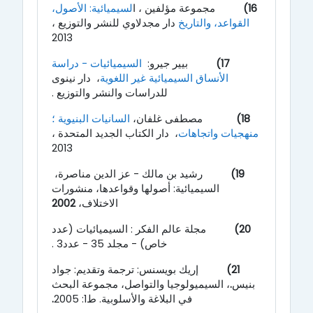
16)
مجموعة مؤلفين ، ا
لسيميائية: الأصول،
القواعد، والتاريخ
دار مجدلاوي للنشر والتوزيع ،
2013
17)
بيير جيرو:
السيميائيات - دراسة
الأنساق السيميائية غير اللغوية
،
دار نينوى
للدراسات والنشر والتوزيع .
18)
مصطفى غلفان،
السانيات البنيوية ؛
منهجيات واتجاهات
، دار الكتاب الجديد المتحدة ،
2013
19)
رشيد بن مالك - عز الدين مناصرة،
السيميائية: أصولها وقواعدها، منشورات
الاختلاف،
2002
20)
مجلة عالم الفكر : السيميائيات (عدد
خاص) - مجلد 35 - عدد3 .
21)
إريك بويسنس: ترجمة وتقديم: جواد
بنيس
.
، السيميولوجيا والتواصل، مجموعة البحث
في البلاغة والأسلوبية. ط1: 2005
.