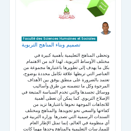
Faculté des Sciences Humaines et Sociales
تصميم وبناء المناهج التربوية
وتحظى
المناهج
التعليمية
بأهمية
كبيرة
في
مختلف
الأوساط
التربوية،
لهذا
لابد
من
الاهتمام
بكل
ما
يهدف
إلى
تطويرها
باعتبارها
مجموعة
من
العناصر
التي
تربطها
علاقة
تكامل
محددة بوضوح،
تعتمد
بالضرورة
على
منطق
يوفق
بين
الأهداف
المرجوة
وكل
ما
تتضمنه
من
طرق وأساليب
ووسائل
تجسدها
والتي
تخدم
السياسة
المتبعة
في
الإصلاح
التربوي
.
كما
يمكن
أن
تعطى أهمية
للاتجاهات
الموجهة
نحوها
باعتبارها
تزيد
من
كفاءتها
والسعي
نحو
تجويدها
.
والمناهج
ومختلف
السندات
الرسمية
التي
تصدرها
وزاره
التربية
في
أي
منظومة
في
العالم،
إنما
تمثل
الإطار
العام
للممارسات
التعليمية
والمناهج وحدها
مهما
كانت