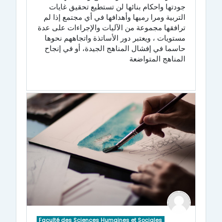
جودتها
واحكام
بنائها
لن
تستطيع
تحقيق
غايات
التربية
ومرا
رميها
وأهدافها
في
أي مجتمع
إذا
لم
ترافقها
مجموعة
من
الآليات
والإجراءات
على
عدة
مستويات
،
ويعتبر
دور
الأساتذة واتجاههم
نحوها
حاسما
في
إفشال
المناهج
الجيدة،
أو
في
إنجاح
المناهج
المتواضعة
Faculté des Sciences Humaines et Sociales