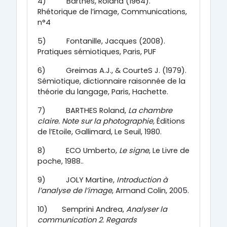
4)
Barthes, Roland (1964).
Rhétorique de l’image, Communications,
n°4
5)
Fontanille, Jacques (2008).
Pratiques sémiotiques, Paris, PUF
6)
Greimas A.J., & CourteS J. (1979).
Sémiotique, dictionnaire raisonnée de la
théorie du langage, Paris, Hachette.
7)
BARTHES Roland,
La chambre
claire. Note sur la photographie,
Éditions
de l’Etoile, Gallimard, Le Seuil, 1980.
8)
ECO Umberto,
Le signe
, Le Livre de
poche, 1988..
9)
JOLY Martine,
Introduction à
l’analyse de l’image
, Armand Colin, 2005.
10)
Semprini Andrea,
Analyser la
communication 2.
Regards