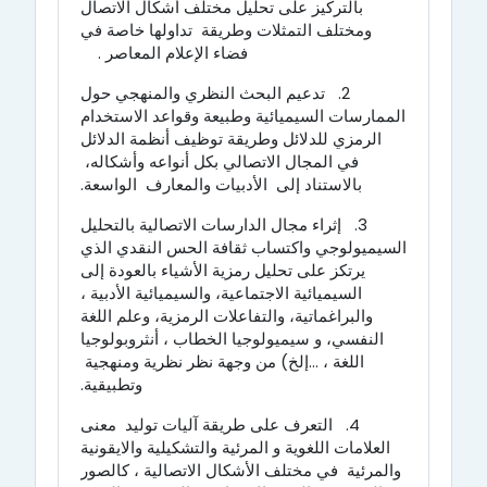
بالتركيز على تحليل مختلف أشكال الاتصال
ومختلف التمثلات وطريقة تداولها خاصة في
فضاء الإعلام المعاصر .
2.
تدعيم البحث النظري والمنهجي حول
الممارسات السيميائية وطبيعة وقواعد الاستخدام
الرمزي للدلائل وطريقة توظيف أنظمة الدلائل
في المجال الاتصالي بكل أنواعه وأشكاله،
بالاستناد إلى الأدبيات والمعارف الواسعة.
3.
إثراء مجال الدارسات الاتصالية
بالتحليل
السيميولوجي واكتساب ثقافة الحس النقدي الذي
يرتكز على تحليل رمزية الأشياء بالعودة إلى
السيميائية الاجتماعية،
والسيميائية الأدبية ،
والبراغماتية، والتفاعلات الرمزية، وعلم اللغة
النفسي،
و سيميولوجيا الخطاب ،
أنثروبولوجيا
اللغة ، ...إلخ) من وجهة نظر نظرية ومنهجية
وتطبيقية.
4.
التعرف على طريقة آليات توليد معنى
العلامات اللغوية و المرئية والتشكيلية والايقونية
والمرئية في مختلف الأشكال الاتصالية ، كالصور