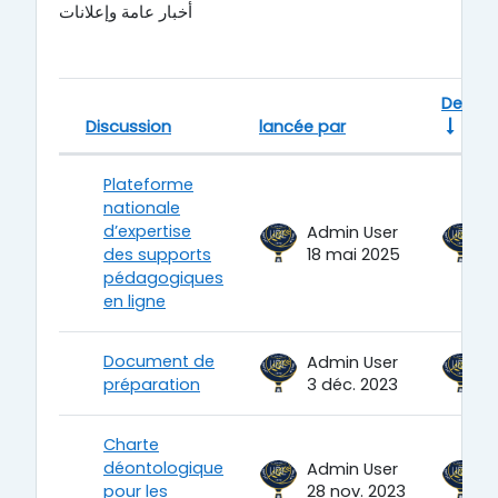
أخبار عامة وإعلانات
Dernie
Discussion
lancée par
Statut
Liste des discussions. Affichage d
Plateforme
nationale
d’expertise
Admin User
des supports
18 mai 2025
1
pédagogiques
en ligne
Document de
Admin User
préparation
3 déc. 2023
3
Charte
déontologique
Admin User
pour les
28 nov. 2023
2