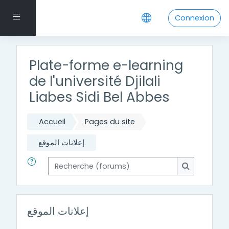
Passer au contenu principal
Panneau latéral
Connexion
Plate-forme e-learning
de l'université Djilali
Liabes Sidi Bel Abbes
Accueil
Pages du site
إعلانات الموقع
Recherche (forums)
Recherche 
إعلانات الموقع