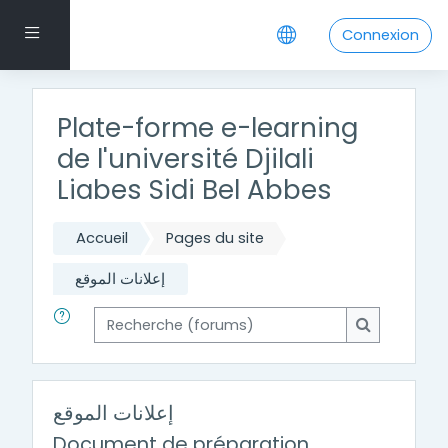
Passer au contenu principal
Panneau latéral
Connexion
Plate-forme e-learning
de l'université Djilali
Liabes Sidi Bel Abbes
Accueil
Pages du site
إعلانات الموقع
Recherche (forums)
Recherche 
إعلانات الموقع
Document de préparation